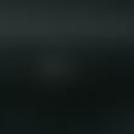
vida social de la ciudad, favoreciendo el diálogo y
la colaboración.
Coordinación entre
asociaciones
Favorecemos el trabajo conjunto entre las
distintas asociaciones vecinales para desarrollar
proyectos e iniciativas comunes.